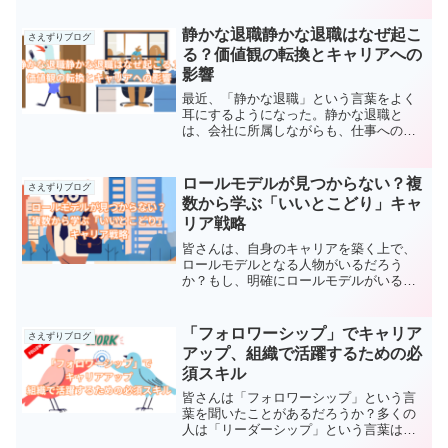
とその連携によって成り立っているから
だ。これは私が所属するIT...
静かな退職静かな退職はなぜ起こ
さえずりブログ
る？価値観の転換とキャリアへの
影響
最近、「静かな退職」という言葉をよく
耳にするようになった。静かな退職と
は、会社に所属しながらも、仕事への意
欲を失い、必要最低限の業務のみをこな
す働き方である。私自身、従業員が静か
な退職を選択すること自体は、否定され
ロールモデルが見つからない？複
さえずりブログ
るべきものではないと考えて...
数から学ぶ「いいとこどり」キャ
リア戦略
皆さんは、自身のキャリアを築く上で、
ロールモデルとなる人物がいるだろう
か？もし、明確にロールモデルがいると
答えられるならば、それは素晴らしいこ
とだ。周囲の人々や職場環境に恵まれて
いるか、自身のキャリアプランをしっか
「フォロワーシップ」でキャリア
さえずりブログ
りと描けている証拠だろう。...
アップ、組織で活躍するための必
須スキル
皆さんは「フォロワーシップ」という言
葉を聞いたことがあるだろうか？多くの
人は「リーダーシップ」という言葉は知
っていても、「フォロワーシップ」とい