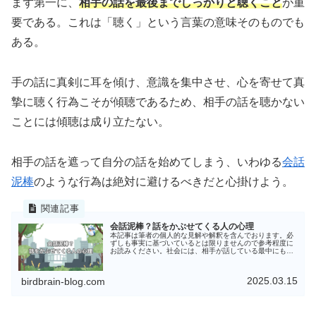
まず第一に、
相手の話を最後までしっかりと聴くこと
が重
要である。これは「聴く」という言葉の意味そのものでも
ある。
手の話に真剣に耳を傾け、意識を集中させ、心を寄せて真
摯に聴く行為こそが傾聴であるため、相手の話を聴かない
ことには傾聴は成り立たない。
相手の話を遮って自分の話を始めてしまう、いわゆる
会話
泥棒
のような行為は絶対に避けるべきだと心掛けよう。
会話泥棒？話をかぶせてくる人の心理
本記事は筆者の個人的な見解や解釈を含んでおります。必
ずしも事実に基づいているとは限りませんので参考程度に
お読みください。社会には、相手が話している最中にも関
わらず自分の話をかぶせて話し始める人が一定数いる。調
べてみると、このようなタイプの人...
2025.03.15
birdbrain-blog.com