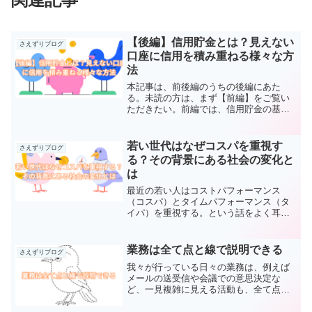
【後編】信用貯金とは？見えない
さえずりブログ
口座に信用を積み重ねる様々な方
法
本記事は、前後編のうちの後編にあた
る。未読の方は、まず【前編】をご覧い
ただきたい。前編では、信用貯金の基本
的な概要、すなわち信用貯金とは何か、
その口座はどこにあるのか、そしてどの
ように開設されるのかについて説明し
若い世代はなぜコスパを重視す
さえずりブログ
た。後編では、信用貯金の応用...
る？その背景にある社会の変化と
は
最近の若い人はコストパフォーマンス
（コスパ）とタイムパフォーマンス（タ
イパ）を重視する。という話をよく耳に
する。しかし、それは本当に若い人特有
の考え方なのだろうかと私は思う。確か
に、圧倒的な売り手市場やスマートフォ
業務は全て点と線で説明できる
さえずりブログ
ン、SNSの普及により、そ...
我々が行っている日々の業務は、例えば
メールの送受信や会議での意思決定な
ど、一見複雑に見える活動も、全て点と
線で説明できる。なぜなら、我々が行う
業務とは、全てモノやお金、情報の流れ